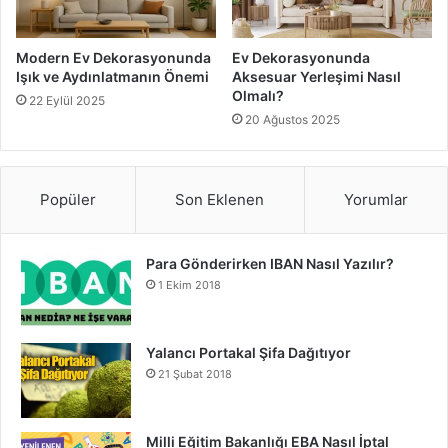
modern bir dokunuş sağlar.
Sonuç
Modern Ev Dekorasyonunda
Ev Dekorasyonunda
Işık ve Aydınlatmanın Önemi
Aksesuar Yerleşimi Nasıl
Olmalı?
22 Eylül 2025
Doğal malzemeler, sakin renk paletleri, açık alan
20 Ağustos 2025
tasarımları ve bitkilerle evinizi daha yaşanabilir bir hale
getirebilirsiniz. Kendi zevklerinizi yansıtan kişisel
dokunuşlarla evinizdeki farkı ortaya koyabilirsiniz.
Popüler
Son Eklenen
Yorumlar
Ev Dekorasyon Önerileri
Para Gönderirken IBAN Nasıl Yazılır?
1 Ekim 2018
Ev Dekorasyonunda Trend İpuçları
Yalancı Portakal Şifa Dağıtıyor
21 Şubat 2018
Milli Eğitim Bakanlığı EBA Nasıl İptal