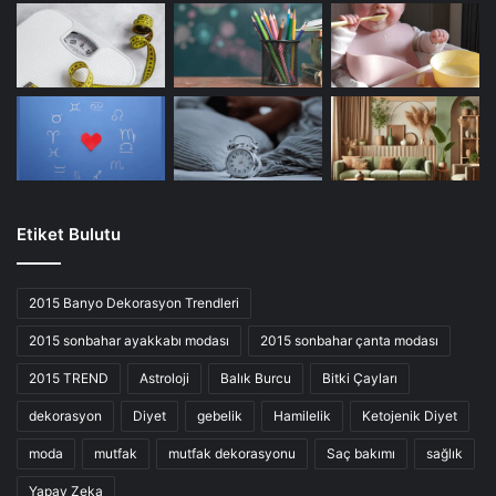
Etiket Bulutu
2015 Banyo Dekorasyon Trendleri
2015 sonbahar ayakkabı modası
2015 sonbahar çanta modası
2015 TREND
Astroloji
Balık Burcu
Bitki Çayları
dekorasyon
Diyet
gebelik
Hamilelik
Ketojenik Diyet
moda
mutfak
mutfak dekorasyonu
Saç bakımı
sağlık
Yapay Zeka