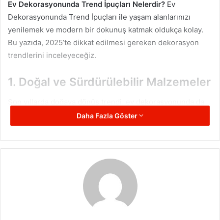
Ev Dekorasyonunda Trend İpuçları Nelerdir?
Ev
Dekorasyonunda Trend İpuçları ile yaşam alanlarınızı
yenilemek ve modern bir dokunuş katmak oldukça kolay.
Bu yazıda, 2025’te dikkat edilmesi gereken dekorasyon
trendlerini inceleyeceğiz.
1. Doğal ve Sürdürülebilir Malzemeler
Son yıllarda doğaya dönüş trendi, ev dekorasyonunda da
kendini gösteriyor. Ahşap, bambu, keten ve pamuk gibi
Daha Fazla Göster
doğal malzemeler, evlerde sıkça tercih ediliyor. Bu
malzemeler sadece estetik bir görünüm sunmakla
kalmıyor, aynı zamanda çevre dostu olmalarıyla da dikkat
çekiyor. Ev Dekorasyonunda Trend İpuçları arasında, geri
dönüşümden elde edilen mobilyalar ve organik kumaşlar
kullanmak yer alıyor.
2. Renk Paletlerinde Sakin ve Doğal