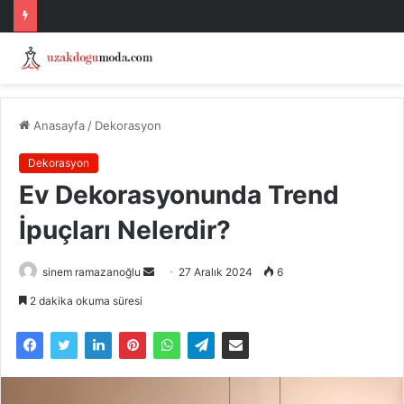
Anasayfa
/
Dekorasyon
Dekorasyon
Ev Dekorasyonunda Trend
İpuçları Nelerdir?
Bir
sinem ramazanoğlu
27 Aralık 2024
6
e-
2 dakika okuma süresi
posta
göndermek