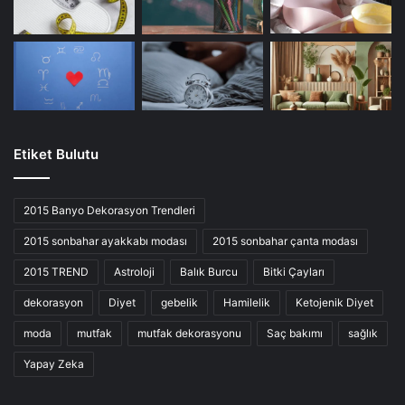
Etiket Bulutu
2015 Banyo Dekorasyon Trendleri
2015 sonbahar ayakkabı modası
2015 sonbahar çanta modası
2015 TREND
Astroloji
Balık Burcu
Bitki Çayları
dekorasyon
Diyet
gebelik
Hamilelik
Ketojenik Diyet
moda
mutfak
mutfak dekorasyonu
Saç bakımı
sağlık
Yapay Zeka