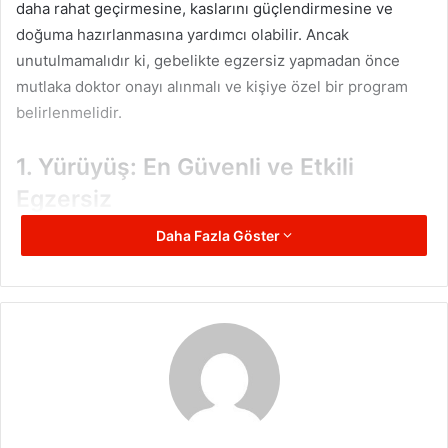
daha rahat geçirmesine, kaslarını güçlendirmesine ve
doğuma hazırlanmasına yardımcı olabilir. Ancak
unutulmamalıdır ki, gebelikte egzersiz yapmadan önce
mutlaka doktor onayı alınmalı ve kişiye özel bir program
belirlenmelidir.
1. Yürüyüş: En Güvenli ve Etkili
Egzersiz
Daha Fazla Göster
Gebelikte yapılacak 5 sağlıklı egzersiz arasında ilk sırada
yürüyüş yer alır. Yürüyüş, hem basit hem de etkili bir
egzersizdir. Özellikle gebeliğin ilk aylarında düzenli
yürüyüş yapmak, vücudu doğuma hazırlamak için idealdir.
Yürüyüş, kalp sağlığını destekler, kan dolaşımını artırır ve
fazla kilo alımını önler. Ayrıca, gebelikte sık görülen bel
ağrılarını hafifletmeye de yardımcı olur.
Yürüyüş yaparken dikkat edilmesi gereken en önemli