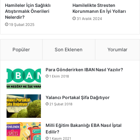
Hamileler İçin Sağlıklı
Hamilelikte Stresten
Atıştırmalık Önerileri
Korunmanın En İyi Yolları
5. Düşük Tempolu Kardiyo: Enerjiyi
Nelerdir?
31 Aralık 2024
Artıran Egzersiz
19 Şubat 2025
Gebelikte yapılacak 5 sağlıklı egzersiz listesinin son
sırasında düşük tempolu kardiyo yer alır. Düşük tempolu
Popüler
Son Eklenen
Yorumlar
kardiyo, bisiklet sürmek veya hafif tempoda koşu bandı
kullanmak gibi aktiviteleri içerir. Bu egzersizler, kalp
sağlığını desteklerken, aynı zamanda enerji seviyesini de
Para Gönderirken IBAN Nasıl Yazılır?
artırır.
1 Ekim 2018
Ancak, gebelikte kardiyo yaparken dikkatli olunmalıdır.
Yalancı Portakal Şifa Dağıtıyor
Aşırı yorucu hareketlerden kaçınmak ve nabzı çok fazla
21 Şubat 2018
yükseltmemek önemlidir. Ayrıca, egzersiz sırasında nefes
alışverişine dikkat etmek ve vücudu zorlamamak gerekir.
Milli Eğitim Bakanlığı EBA Nasıl İptal
Sonuç
Edilir?
1 Kasım 2021