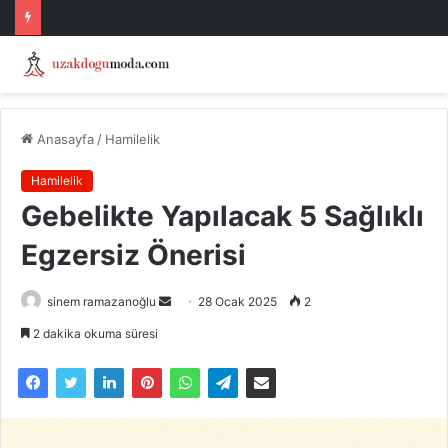
Anasayfa
/
Hamilelik
Hamilelik
Gebelikte Yapılacak 5 Sağlıklı
Egzersiz Önerisi
Bir
sinem ramazanoğlu
28 Ocak 2025
2
e-
2 dakika okuma süresi
posta
göndermek