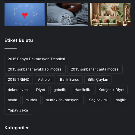
Etiket Bulutu
2015 Banyo Dekorasyon Trendleri
2015 sonbahar ayakkabı modası
2015 sonbahar çanta modası
2015 TREND
Astroloji
Balık Burcu
Bitki Çayları
dekorasyon
Diyet
gebelik
Hamilelik
Ketojenik Diyet
moda
mutfak
mutfak dekorasyonu
Saç bakımı
sağlık
Yapay Zeka
Kategoriler