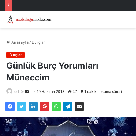
Anasayfa
/
Burçlar
Burçlar
Günlük Burç Yorumları
Müneccim
Bir
editör
19 Haziran 2018
47
1 dakika okuma süresi
e-
posta
göndermek