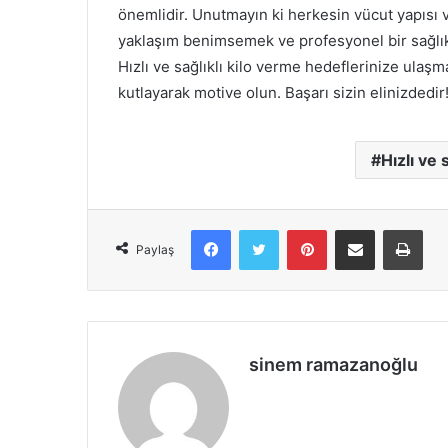
önemlidir. Unutmayın ki herkesin vücut yapısı v
yaklaşım benimsemek ve profesyonel bir sağlık 
Hızlı ve sağlıklı kilo verme hedeflerinize ulaşm
kutlayarak motive olun. Başarı sizin elinizdedir
Hızlı ve 
Facebook
X
Pinterest
E-Posta ile paylaş
Yazd
Paylaş
sinem ramazanoğlu