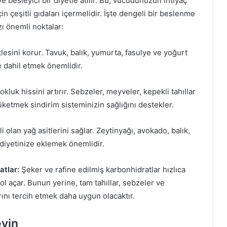
ve besleyici bir diyetle atılır. Bu, vücudunuzun ihtiyaç
 çeşitli gıdaları içermelidir. İşte dengeli bir beslenme
ı önemli noktalar:
ütlesini korur. Tavuk, balık, yumurta, fasulye ve yoğurt
e dahil etmek önemlidir.
okluk hissini artırır. Sebzeler, meyveler, kepekli tahıllar
tüketmek sindirim sisteminizin sağlığını destekler.
li olan yağ asitlerini sağlar. Zeytinyağı, avokado, balık,
 diyetinize eklemek önemlidir.
atlar:
Şeker ve rafine edilmiş karbonhidratlar hızlıca
ol açar. Bunun yerine, tam tahıllar, sebzeler ve
ını tercih etmek daha uygun olacaktır.
eyin