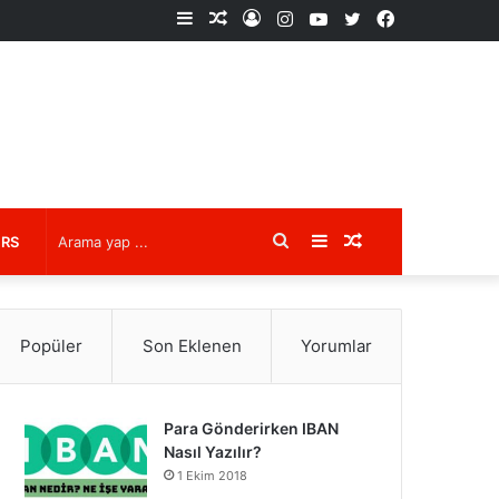
Kenar
Rastgele
Kayıt
Instagram
YouTube
X
Facebook
Bölmesi
Makale
Ol
Arama
Kenar
Rastgele
URS
yap
Bölmesi
Makale
Popüler
Son Eklenen
Yorumlar
...
Para Gönderirken IBAN
Nasıl Yazılır?
1 Ekim 2018