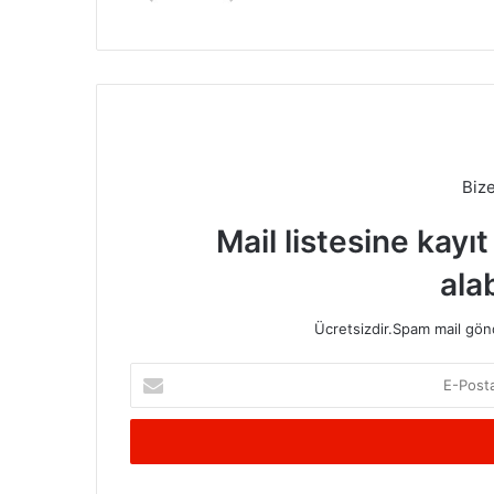
Biz
Mail listesine kayı
alab
Ücretsizdir.Spam mail gönde
E-
Posta
adresinizi
giriniz