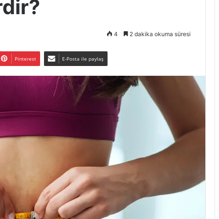
dir?
4
2 dakika okuma süresi
Pinterest
E-Posta ile paylaş