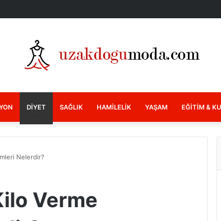
YON
DIYET
SAĞLIK
HAMILELIK
YAŞAM
EĞITIM & K
emleri Nelerdir?
 Kilo Verme