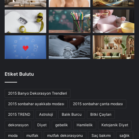
Etiket Bulutu
2015 Banyo Dekorasyon Trendleri
2015 sonbahar ayakkabı modası
2015 sonbahar çanta modası
2015 TREND
Astroloji
Balık Burcu
Bitki Çayları
dekorasyon
Diyet
gebelik
Hamilelik
Ketojenik Diyet
moda
mutfak
mutfak dekorasyonu
Saç bakımı
sağlık