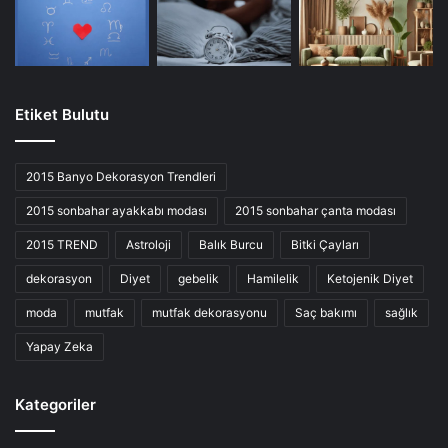
Etiket Bulutu
2015 Banyo Dekorasyon Trendleri
2015 sonbahar ayakkabı modası
2015 sonbahar çanta modası
2015 TREND
Astroloji
Balık Burcu
Bitki Çayları
dekorasyon
Diyet
gebelik
Hamilelik
Ketojenik Diyet
moda
mutfak
mutfak dekorasyonu
Saç bakımı
sağlık
Yapay Zeka
Kategoriler