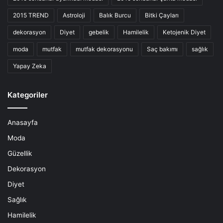
2015 TREND
Astroloji
Balık Burcu
Bitki Çayları
dekorasyon
Diyet
gebelik
Hamilelik
Ketojenik Diyet
moda
mutfak
mutfak dekorasyonu
Saç bakımı
sağlık
Yapay Zeka
Kategoriler
Anasayfa
Moda
Güzellik
Dekorasyon
Diyet
Sağlık
Hamilelik