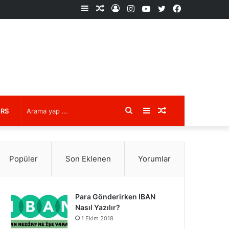
Kenar
Rastgele
Kayıt
Instagram
YouTube
X
Facebook
Bölmesi
Makale
Ol
Arama
Kenar
Rastgele
URS
yap
Bölmesi
Makale
Popüler
Son Eklenen
Yorumlar
...
Para Gönderirken IBAN
Nasıl Yazılır?
1 Ekim 2018