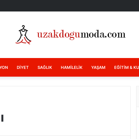
YON
DIYET
SAĞLIK
HAMILELIK
YAŞAM
EĞITIM & K
ı