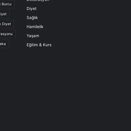
k Burcu
Diyet
iyet
Sağlık
k Diyet
Hamilelik
rasyonu
Yaşam
eka
Eğitim & Kurs