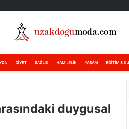
YON
DIYET
SAĞLIK
HAMILELIK
YAŞAM
EĞITIM & K
ğ
arasındaki duygusal