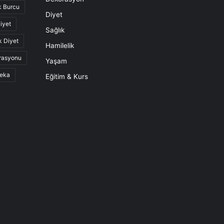
k Burcu
Diyet
iyet
Sağlık
k Diyet
Hamilelik
rasyonu
Yaşam
eka
Eğitim & Kurs