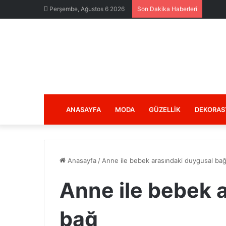
Perşembe, Ağustos 6 2026
Son Dakika Haberleri
ANASAYFA
MODA
GÜZELLIK
DEKORAS
Anasayfa
/
Anne ile bebek arasındaki duygusal ba
Anne ile bebek 
bağ