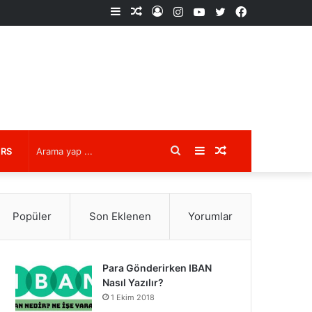
Kenar
Rastgele
Kayıt
Instagram
YouTube
X
Facebook
Bölmesi
Makale
Ol
Arama
Kenar
Rastgele
URS
yap
Bölmesi
Makale
Popüler
Son Eklenen
Yorumlar
...
Para Gönderirken IBAN
Nasıl Yazılır?
1 Ekim 2018