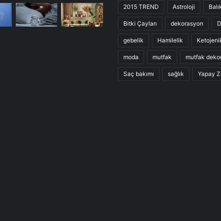
2015 TREND
Astroloji
Balı
Bitki Çayları
dekorasyon
D
gebelik
Hamilelik
Ketojeni
moda
mutfak
mutfak deko
Saç bakımı
sağlık
Yapay Z