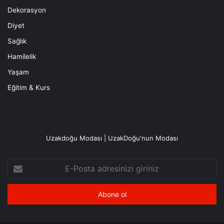
Dekorasyon
Diyet
Sağlık
Hamilelik
Yaşam
Eğitim & Kurs
Uzakdoğu Modası | UzakDoğu'nun Modası
E-
Posta
adresinizi
giriniz