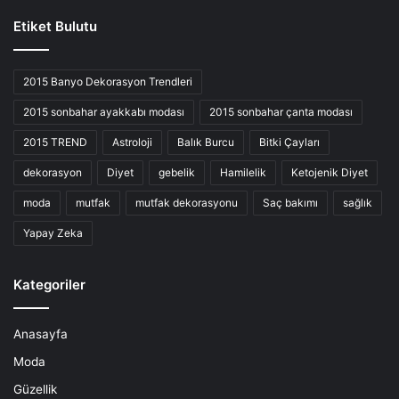
Etiket Bulutu
2015 Banyo Dekorasyon Trendleri
2015 sonbahar ayakkabı modası
2015 sonbahar çanta modası
2015 TREND
Astroloji
Balık Burcu
Bitki Çayları
dekorasyon
Diyet
gebelik
Hamilelik
Ketojenik Diyet
moda
mutfak
mutfak dekorasyonu
Saç bakımı
sağlık
Yapay Zeka
Kategoriler
Anasayfa
Moda
Güzellik