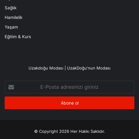
Sağlık
Hamilelik
Yaşam
Eğitim & Kurs
Uzakdoğu Modası | UzakDoğu'nun Modası
E-
Posta
adresinizi
giriniz
© Copyright 2026 Her Hakkı Saklıdır.