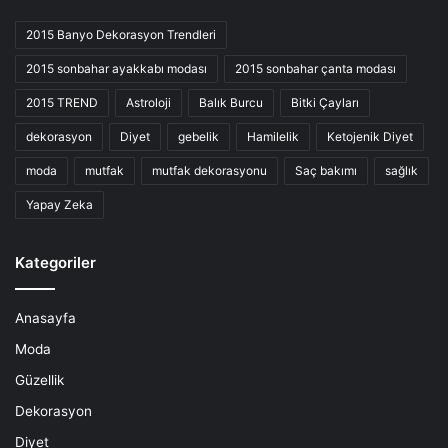
2015 Banyo Dekorasyon Trendleri
2015 sonbahar ayakkabı modası
2015 sonbahar çanta modası
2015 TREND
Astroloji
Balık Burcu
Bitki Çayları
dekorasyon
Diyet
gebelik
Hamilelik
Ketojenik Diyet
moda
mutfak
mutfak dekorasyonu
Saç bakımı
sağlık
Yapay Zeka
Kategoriler
Anasayfa
Moda
Güzellik
Dekorasyon
Diyet