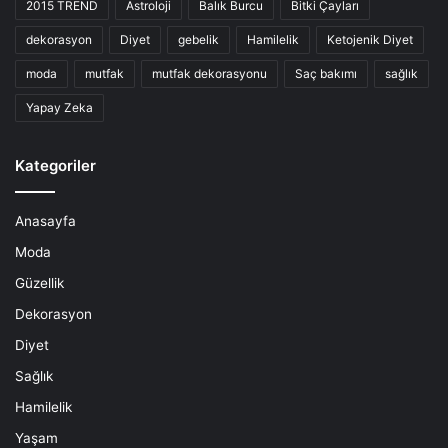
2015 TREND
Astroloji
Balık Burcu
Bitki Çayları
dekorasyon
Diyet
gebelik
Hamilelik
Ketojenik Diyet
moda
mutfak
mutfak dekorasyonu
Saç bakımı
sağlık
Yapay Zeka
Kategoriler
Anasayfa
Moda
Güzellik
Dekorasyon
Diyet
Sağlık
Hamilelik
Yaşam