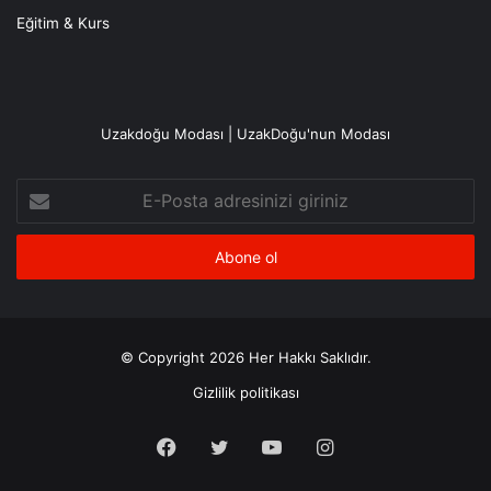
Eğitim & Kurs
Uzakdoğu Modası | UzakDoğu'nun Modası
E-
Posta
adresinizi
giriniz
© Copyright 2026 Her Hakkı Saklıdır.
Gizlilik politikası
Facebook
X
YouTube
Instagram