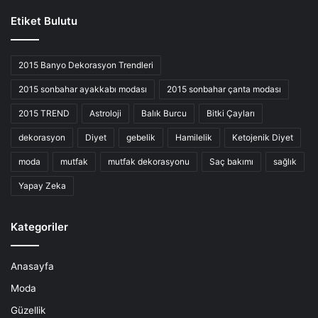
Etiket Bulutu
2015 Banyo Dekorasyon Trendleri
2015 sonbahar ayakkabı modası
2015 sonbahar çanta modası
2015 TREND
Astroloji
Balık Burcu
Bitki Çayları
dekorasyon
Diyet
gebelik
Hamilelik
Ketojenik Diyet
moda
mutfak
mutfak dekorasyonu
Saç bakımı
sağlık
Yapay Zeka
Kategoriler
Anasayfa
Moda
Güzellik