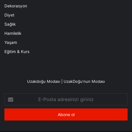
Dekorasyon
Diyet
Sağlık
Hamilelik
Yaşam
Eğitim & Kurs
Uzakdoğu Modası | UzakDoğu'nun Modası
E-
Posta
adresinizi
giriniz