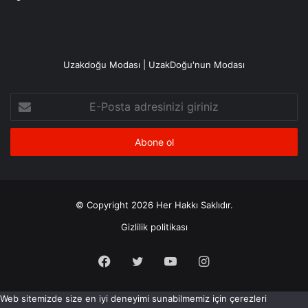
Uzakdoğu Modası | UzakDoğu'nun Modası
E-
Posta
adresinizi
giriniz
© Copyright 2026 Her Hakkı Saklıdır.
Gizlilik politikası
Facebook
X
YouTube
Instagram
Web sitemizde size en iyi deneyimi sunabilmemiz için çerezleri