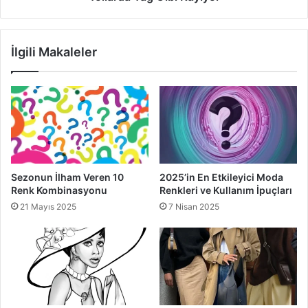
Kayıyor
Kısa şortlar ve etekler sizi daha uzun gösterecektir. Bu
yüzden dizden 3-4 karış yukarda parçalar denemeniz
İlgili Makaleler
gerekir kısa paça ve kapri tarzı kesimler sizi daha kısa
gösterebilir.
bacakları uzun gösteren pantolon
kadınlar nasıl giyinmeli
minyon kadınlar
Sezonun İlham Veren 10
2025’in En Etkileyici Moda
Renk Kombinasyonu
Renkleri ve Kullanım İpuçları
21 Mayıs 2025
7 Nisan 2025