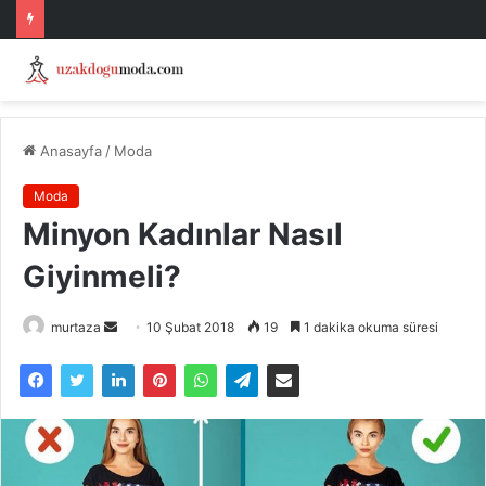
Anasayfa
/
Moda
Moda
Minyon Kadınlar Nasıl
Giyinmeli?
Bir
murtaza
10 Şubat 2018
19
1 dakika okuma süresi
e-
posta
göndermek