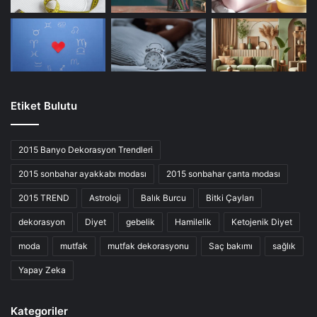
Etiket Bulutu
2015 Banyo Dekorasyon Trendleri
2015 sonbahar ayakkabı modası
2015 sonbahar çanta modası
2015 TREND
Astroloji
Balık Burcu
Bitki Çayları
dekorasyon
Diyet
gebelik
Hamilelik
Ketojenik Diyet
moda
mutfak
mutfak dekorasyonu
Saç bakımı
sağlık
Yapay Zeka
Kategoriler