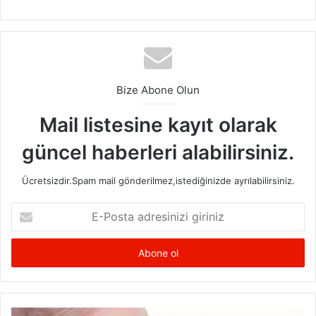
Bileğin bir tık aşağısında pantolon ve etek boyları sizin için
idealdir. Aynı zamanda ispanyol paça modeller minyon
kadınlar için
bacakları uzun gösteren pantolon
çeşitleri
arasındadır. Bu seçimi yaparken topuklu ayakkabılarla
Bize Abone Olun
kombin yaratabilirsiniz.
Mail listesine kayıt olarak
güncel haberleri alabilirsiniz.
Ücretsizdir.Spam mail gönderilmez,istediğinizde ayrılabilirsiniz.
E-
Posta
adresinizi
giriniz
Yağlı