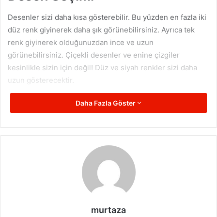
Desenler sizi daha kısa gösterebilir. Bu yüzden en fazla iki
düz renk giyinerek daha şık görünebilirsiniz. Ayrıca tek
renk giyinerek olduğunuzdan ince ve uzun
görünebilirsiniz. Çiçekli desenler ve enine çizgiler
kesinlikle sizin için değil! Düz ve siyah renkler sizi daha
uzun gösterecektir.
Daha Fazla Göster
Aksesuar Seçimi
Büyük çantalar ve iri takılardan kesinlikle uzak
durmalısınız. Minimal çanta ve takılar, sizin için ideal
olacaktır. Aynı zamanda ince kemerler belinize vurgu
yaparak ince görünmenizi sağlayabilir. Ancak büyük
parçalardan kesinlikle uzak durun.
Pantolon Boyu
murtaza