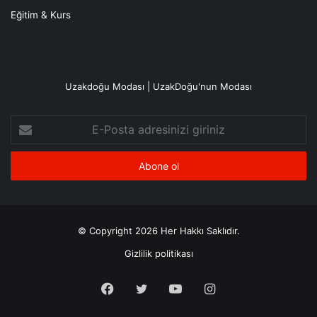
Eğitim & Kurs
Uzakdoğu Modası | UzakDoğu'nun Modası
E-
Posta
adresinizi
giriniz
© Copyright 2026 Her Hakkı Saklıdır.
Gizlilik politikası
Facebook
X
YouTube
Instagram