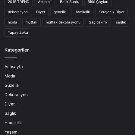
2015 TREND
Astroloji
Balık Burcu
Bitki Çayları
dekorasyon
Diyet
gebelik
Hamilelik
Ketojenik Diyet
moda
mutfak
mutfak dekorasyonu
Saç bakımı
sağlık
Yapay Zeka
Kategoriler
Anasayfa
Moda
Güzellik
Dekorasyon
Diyet
Sağlık
Hamilelik
Yaşam