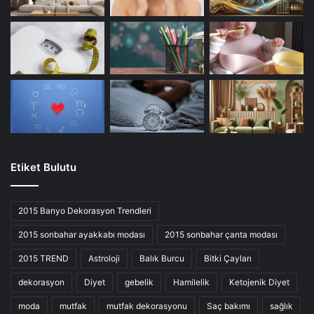
Etiket Bulutu
2015 Banyo Dekorasyon Trendleri
2015 sonbahar ayakkabı modası
2015 sonbahar çanta modası
2015 TREND
Astroloji
Balık Burcu
Bitki Çayları
dekorasyon
Diyet
gebelik
Hamilelik
Ketojenik Diyet
moda
mutfak
mutfak dekorasyonu
Saç bakımı
sağlık