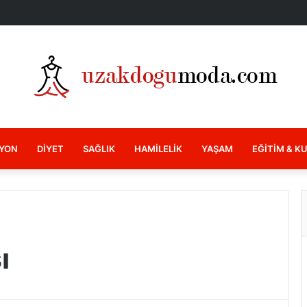
YON
DIYET
SAĞLIK
HAMILELIK
YAŞAM
EĞITIM & K
ı