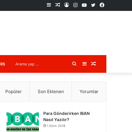
Kenar
Rastgele
Kayıt
Instagram
YouTube
X
Facebook
Bölmesi
Makale
Ol
Arama
Kenar
Rastgele
URS
yap
Bölmesi
Makale
Popüler
Son Eklenen
Yorumlar
...
Para Gönderirken IBAN
Nasıl Yazılır?
1 Ekim 2018