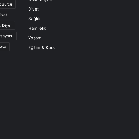
k Burcu
Diyet
iyet
Sağlık
k Diyet
Hamilelik
rasyonu
Yaşam
eka
Eğitim & Kurs