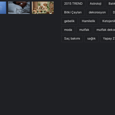
2015 TREND
Astroloji
Balı
Bitki Çayları
dekorasyon
D
gebelik
Hamilelik
Ketojeni
moda
mutfak
mutfak deko
Saç bakımı
sağlık
Yapay Z