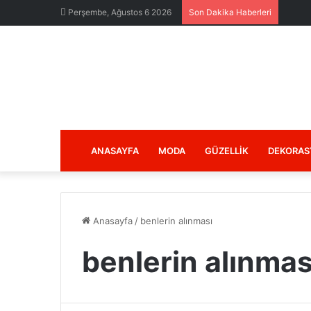
Perşembe, Ağustos 6 2026
Son Dakika Haberleri
ANASAYFA
MODA
GÜZELLIK
DEKORAS
Anasayfa
/
benlerin alınması
benlerin alınmas