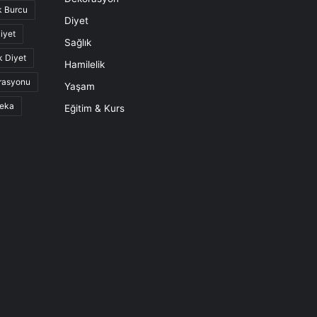
k Burcu
Diyet
iyet
Sağlık
k Diyet
Hamilelik
rasyonu
Yaşam
eka
Eğitim & Kurs