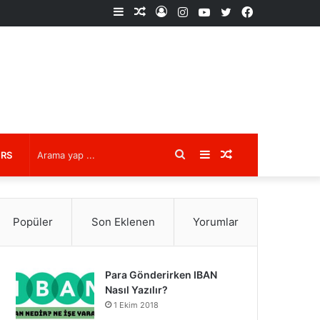
Kenar
Rastgele
Kayıt
Instagram
YouTube
X
Facebook
Bölmesi
Makale
Ol
Arama
Kenar
Rastgele
URS
yap
Bölmesi
Makale
Popüler
Son Eklenen
Yorumlar
...
Para Gönderirken IBAN
Nasıl Yazılır?
1 Ekim 2018