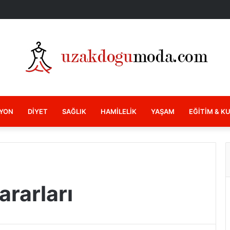
YON
DIYET
SAĞLIK
HAMILELIK
YAŞAM
EĞITIM & K
ararları