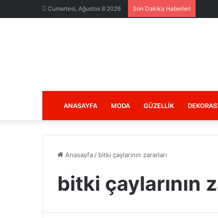
Cumartesi, Ağustos 8 2026
Son Dakika Haberleri
ANASAYFA
MODA
GÜZELLIK
DEKORAS
Anasayfa
/
bitki çaylarının zararları
bitki çaylarının z