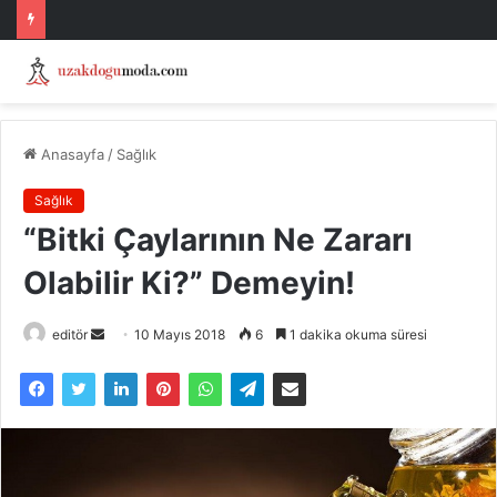
Anasayfa
/
Sağlık
Sağlık
“Bitki Çaylarının Ne Zararı
Olabilir Ki?” Demeyin!
Bir
editör
10 Mayıs 2018
6
1 dakika okuma süresi
e-
posta
göndermek