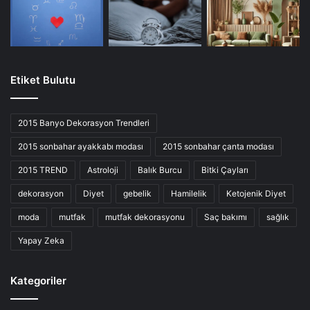
Etiket Bulutu
2015 Banyo Dekorasyon Trendleri
2015 sonbahar ayakkabı modası
2015 sonbahar çanta modası
2015 TREND
Astroloji
Balık Burcu
Bitki Çayları
dekorasyon
Diyet
gebelik
Hamilelik
Ketojenik Diyet
moda
mutfak
mutfak dekorasyonu
Saç bakımı
sağlık
Yapay Zeka
Kategoriler