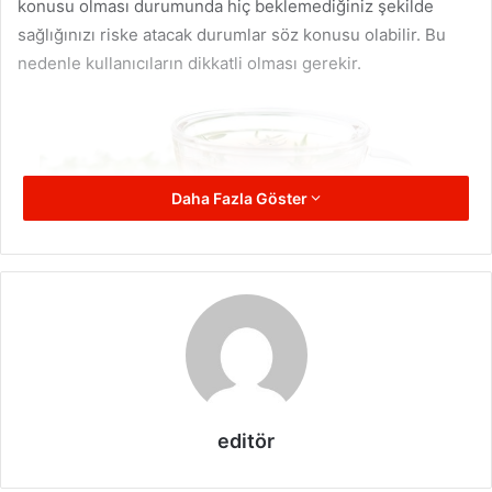
konusu olması durumunda hiç beklemediğiniz şekilde
sağlığınızı riske atacak durumlar söz konusu olabilir. Bu
nedenle kullanıcıların dikkatli olması gerekir.
Daha Fazla Göster
Kış aylarında yoğun olarak tüketilmek dolan bitki çayları
bağışıklık sistemini desteklediği gibi aynı zamanda vücut
editör
direncinin artmasını sağlayabilir. Metabolizma hızının
yükselmesini sağlaması nedeniyle özellikle poşet
bitki