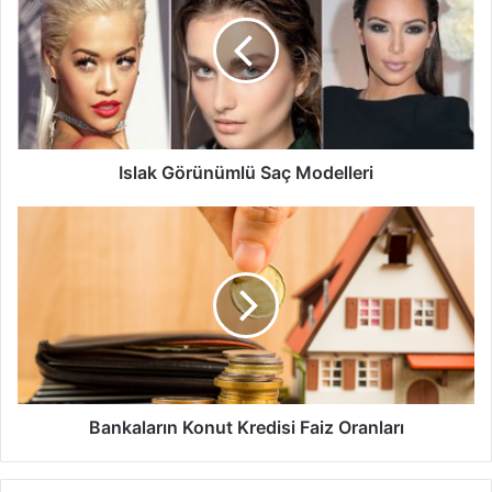
Saç
edenler özellikle düzenli şekilde kullanmış oldukları her
Modelleri
çayın etkisini inceleyebilirler.
Yeşil çay tüketiminde özellikle hipertansiyon ve
çarpıntı problemi olan kişilerde dikkatli olunması
gerekir.
Islak Görünümlü Saç Modelleri
Kekik çayı tüketiminde idrar enfeksiyonlarının
Bankaların
yaşanması söz konusu olabileceğinden dikkatli
Konut
olunması gerekir.
Kredisi
Faiz
Alerjik reaksiyonlara neden olabileceği için ekinezya
Oranları
çayı tüketiminde özellikle dikkatli olunması gerekir.
Zencefilin özellikle 1 gram üzerinde alınması düşük
riskini ortaya çıkartabileceğinden mutlaka uzmana
danışarak tüketilmesi gerekir.
Bankaların Konut Kredisi Faiz Oranları
Bitki Çayları
bitki çayları tüketimi