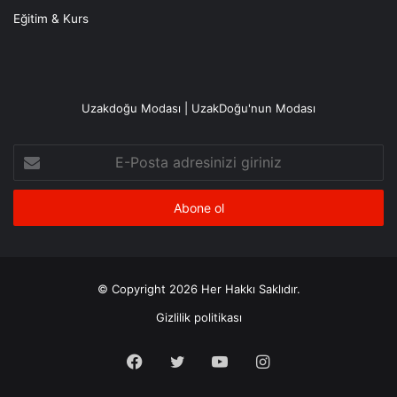
Eğitim & Kurs
Uzakdoğu Modası | UzakDoğu'nun Modası
E-
Posta
adresinizi
giriniz
© Copyright 2026 Her Hakkı Saklıdır.
Gizlilik politikası
Facebook
X
YouTube
Instagram