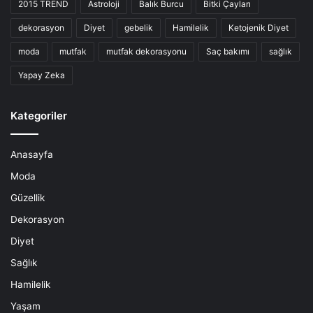
2015 TREND
Astroloji
Balık Burcu
Bitki Çayları
dekorasyon
Diyet
gebelik
Hamilelik
Ketojenik Diyet
moda
mutfak
mutfak dekorasyonu
Saç bakımı
sağlık
Yapay Zeka
Kategoriler
Anasayfa
Moda
Güzellik
Dekorasyon
Diyet
Sağlık
Hamilelik
Yaşam