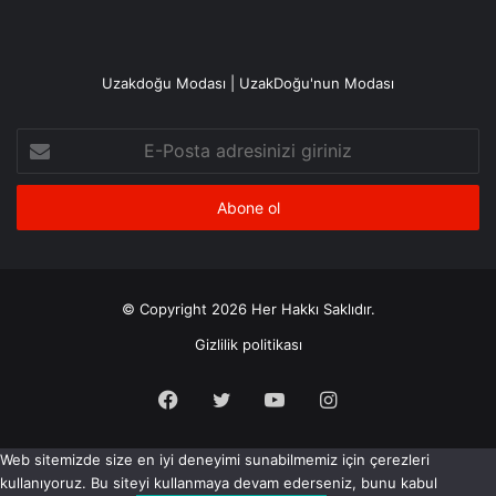
Uzakdoğu Modası | UzakDoğu'nun Modası
E-
Posta
adresinizi
giriniz
© Copyright 2026 Her Hakkı Saklıdır.
Gizlilik politikası
Facebook
X
YouTube
Instagram
Web sitemizde size en iyi deneyimi sunabilmemiz için çerezleri
kullanıyoruz. Bu siteyi kullanmaya devam ederseniz, bunu kabul