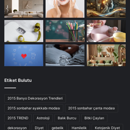
Etiket Bulutu
2015 Banyo Dekorasyon Trendleri
2015 sonbahar ayakkabı modası
2015 sonbahar çanta modası
2015 TREND
Astroloji
Balık Burcu
Bitki Çayları
dekorasyon
Diyet
gebelik
Hamilelik
Ketojenik Diyet