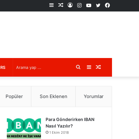
Kenar
Rastgele
Kayıt
Instagram
YouTube
X
Facebook
Bölmesi
Makale
Ol
Arama
Kenar
Rastgele
URS
yap
Bölmesi
Makale
Popüler
Son Eklenen
Yorumlar
...
Para Gönderirken IBAN
Nasıl Yazılır?
1 Ekim 2018