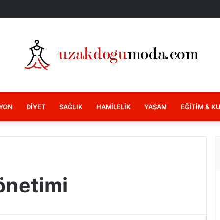
YON
DIYET
SAĞLIK
HAMILELIK
YAŞAM
EĞITIM & K
önetimi