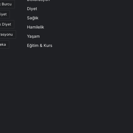
k Burcu
Diyet
iyet
Sağlık
k Diyet
Hamilelik
rasyonu
Yaşam
eka
Eğitim & Kurs