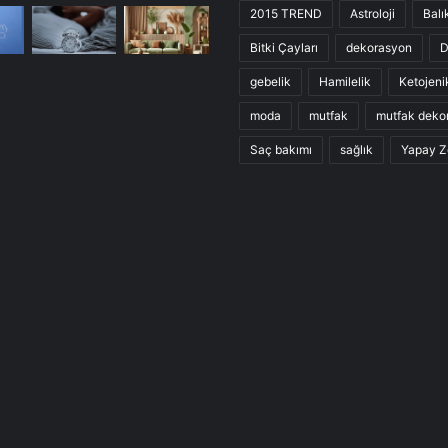
2015 TREND
Astroloji
Balı
Bitki Çayları
dekorasyon
D
gebelik
Hamilelik
Ketojeni
moda
mutfak
mutfak deko
Saç bakımı
sağlık
Yapay Z