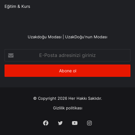
Eğitim & Kurs
Uzakdoğu Modası | UzakDoğu'nun Modası
E-
Posta
adresinizi
giriniz
© Copyright 2026 Her Hakkı Saklıdır.
Gizlilik politikası
Facebook
X
YouTube
Instagram