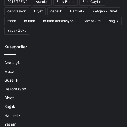
2015 TREND
Astroloji
Balık Burcu
Bitki Çayları
dekorasyon
Diyet
gebelik
Hamilelik
Ketojenik Diyet
moda
mutfak
mutfak dekorasyonu
Saç bakımı
sağlık
Yapay Zeka
Kategoriler
Anasayfa
Moda
Güzellik
Dekorasyon
Diyet
Sağlık
Hamilelik
Yaşam