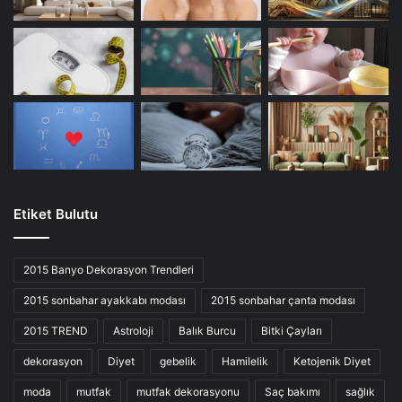
Etiket Bulutu
2015 Banyo Dekorasyon Trendleri
2015 sonbahar ayakkabı modası
2015 sonbahar çanta modası
2015 TREND
Astroloji
Balık Burcu
Bitki Çayları
dekorasyon
Diyet
gebelik
Hamilelik
Ketojenik Diyet
moda
mutfak
mutfak dekorasyonu
Saç bakımı
sağlık