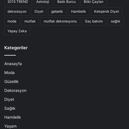
2015 TREND
Astroloji
Balık Burcu
Bitki Çayları
dekorasyon
Diyet
gebelik
Hamilelik
Ketojenik Diyet
moda
mutfak
mutfak dekorasyonu
Saç bakımı
sağlık
Yapay Zeka
Kategoriler
Anasayfa
Moda
Güzellik
Dekorasyon
Diyet
Sağlık
Hamilelik
Yaşam