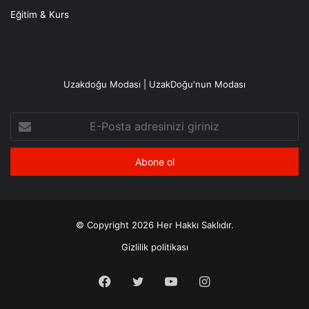
Eğitim & Kurs
Uzakdoğu Modası | UzakDoğu'nun Modası
E-
Posta
adresinizi
giriniz
© Copyright 2026 Her Hakkı Saklıdır.
Gizlilik politikası
Facebook
X
YouTube
Instagram