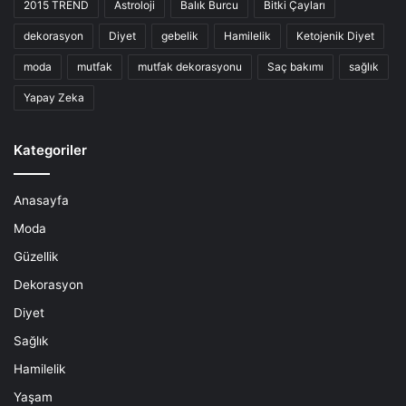
2015 TREND
Astroloji
Balık Burcu
Bitki Çayları
dekorasyon
Diyet
gebelik
Hamilelik
Ketojenik Diyet
moda
mutfak
mutfak dekorasyonu
Saç bakımı
sağlık
Yapay Zeka
Kategoriler
Anasayfa
Moda
Güzellik
Dekorasyon
Diyet
Sağlık
Hamilelik
Yaşam