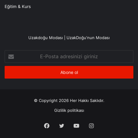
Eğitim & Kurs
Uzakdoğu Modası | UzakDoğu'nun Modası
E-
Posta
adresinizi
giriniz
© Copyright 2026 Her Hakkı Saklıdır.
Gizlilik politikası
Facebook
X
YouTube
Instagram