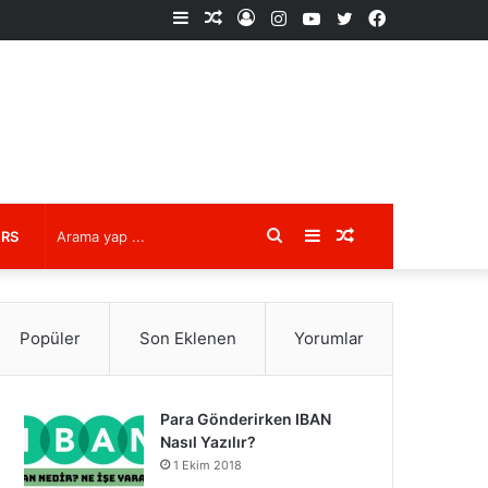
Kenar
Rastgele
Kayıt
Instagram
YouTube
X
Facebook
Bölmesi
Makale
Ol
Arama
Kenar
Rastgele
URS
yap
Bölmesi
Makale
Popüler
Son Eklenen
Yorumlar
...
Para Gönderirken IBAN
Nasıl Yazılır?
1 Ekim 2018