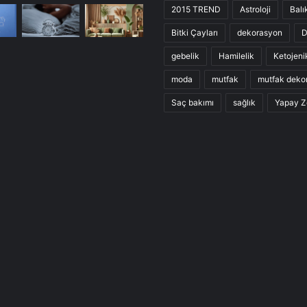
2015 TREND
Astroloji
Balı
Bitki Çayları
dekorasyon
D
gebelik
Hamilelik
Ketojeni
moda
mutfak
mutfak deko
Saç bakımı
sağlık
Yapay Z