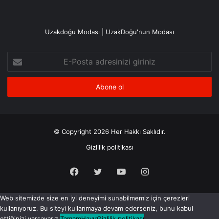
Uzakdoğu Modası | UzakDoğu'nun Modası
E-
Posta
adresinizi
giriniz
© Copyright 2026 Her Hakkı Saklıdır.
Gizlilik politikası
Facebook
X
YouTube
Instagram
Web sitemizde size en iyi deneyimi sunabilmemiz için çerezleri
kullanıyoruz. Bu siteyi kullanmaya devam ederseniz, bunu kabul
ettiğinizi varsayarız.
Tamam
Hayır
Gizlilik politikası