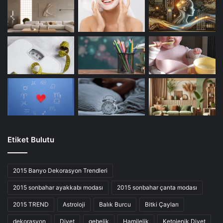
Etiket Bulutu
2015 Banyo Dekorasyon Trendleri
2015 sonbahar ayakkabı modası
2015 sonbahar çanta modası
2015 TREND
Astroloji
Balık Burcu
Bitki Çayları
dekorasyon
Diyet
gebelik
Hamilelik
Ketojenik Diyet