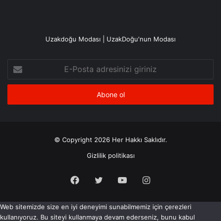
Uzakdoğu Modası | UzakDoğu'nun Modası
E-
Posta
adresinizi
giriniz
© Copyright 2026 Her Hakkı Saklıdır.
Gizlilik politikası
Facebook
X
YouTube
Instagram
Web sitemizde size en iyi deneyimi sunabilmemiz için çerezleri
kullanıyoruz. Bu siteyi kullanmaya devam ederseniz, bunu kabul