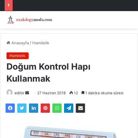
Anasayfa
/
Hamilelik
Hamilelik
Doğum Kontrol Hapı
Kullanmak
Bir
editör
27 Haziran 2018
12
1 dakika okuma süresi
e-
posta
göndermek