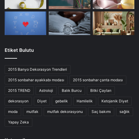
Etiket Bulutu
2015 Banyo Dekorasyon Trendleri
2015 sonbahar ayakkabı modası
2015 sonbahar çanta modası
2015 TREND
Astroloji
Balık Burcu
Bitki Çayları
dekorasyon
Diyet
gebelik
Hamilelik
Ketojenik Diyet
moda
mutfak
mutfak dekorasyonu
Saç bakımı
sağlık
Yapay Zeka