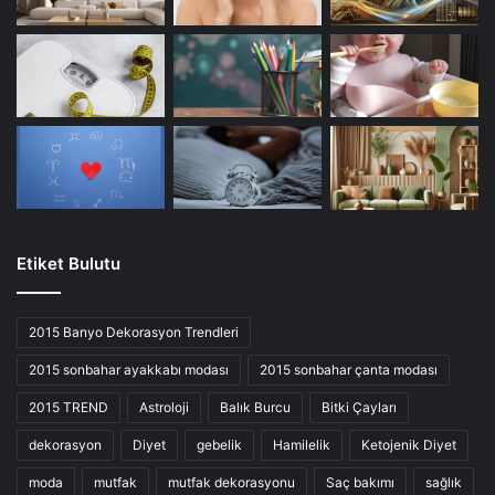
Etiket Bulutu
2015 Banyo Dekorasyon Trendleri
2015 sonbahar ayakkabı modası
2015 sonbahar çanta modası
2015 TREND
Astroloji
Balık Burcu
Bitki Çayları
dekorasyon
Diyet
gebelik
Hamilelik
Ketojenik Diyet
moda
mutfak
mutfak dekorasyonu
Saç bakımı
sağlık