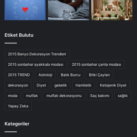
Etiket Bulutu
2015 Banyo Dekorasyon Trendleri
2015 sonbahar ayakkabı modası
2015 sonbahar çanta modası
2015 TREND
Astroloji
Balık Burcu
Bitki Çayları
dekorasyon
Diyet
gebelik
Hamilelik
Ketojenik Diyet
moda
mutfak
mutfak dekorasyonu
Saç bakımı
sağlık
Yapay Zeka
Kategoriler