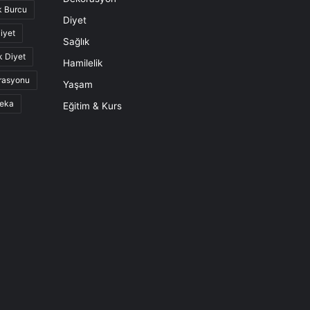
k Burcu
Diyet
iyet
Sağlık
k Diyet
Hamilelik
rasyonu
Yaşam
eka
Eğitim & Kurs