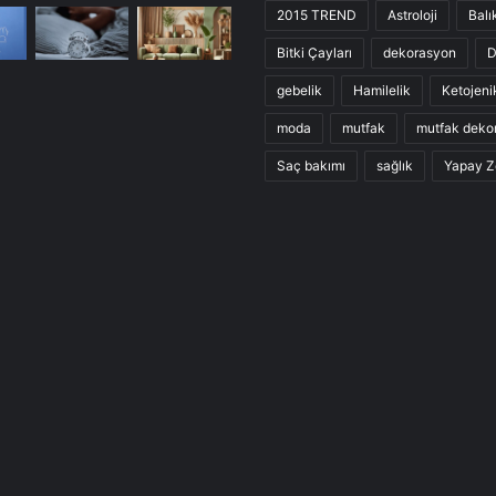
2015 TREND
Astroloji
Balı
Bitki Çayları
dekorasyon
D
gebelik
Hamilelik
Ketojeni
moda
mutfak
mutfak deko
Saç bakımı
sağlık
Yapay Z