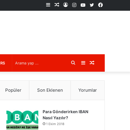
Kenar
Rastgele
Kayıt
Instagram
YouTube
X
Facebook
Bölmesi
Makale
Ol
Arama
Kenar
Rastgele
URS
yap
Bölmesi
Makale
Popüler
Son Eklenen
Yorumlar
...
Para Gönderirken IBAN
Nasıl Yazılır?
1 Ekim 2018