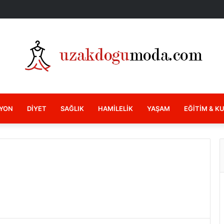
YON
DIYET
SAĞLIK
HAMILELIK
YAŞAM
EĞITIM & K