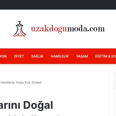
YON
DIYET
SAĞLIK
HAMILELIK
YAŞAM
EĞITIM & K
öntemlerle Hızla Yok Etmek
arını Doğal