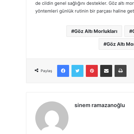
de cildin genel sağlığını destekler. Göz altı m
yöntemleri günlük rutinin bir parçası haline geti
Göz Altı Morlukları
Göz Altı Mo
Facebook
X
Pinterest
E-Posta ile paylaş
Yazd
Paylaş
sinem ramazanoğlu