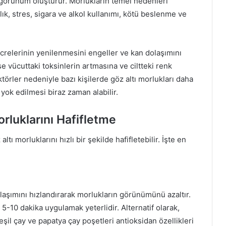
r görünüm oluşturur. Morlukların temel nedenleri
ık, stres, sigara ve alkol kullanımı, kötü beslenme ve
ücrelerinin yenilenmesini engeller ve kan dolaşımını
 vücuttaki toksinlerin artmasına ve ciltteki renk
ktörler nedeniyle bazı kişilerde göz altı morlukları daha
yok edilmesi biraz zaman alabilir.
rluklarını Hafifletme
ı morluklarını hızlı bir şekilde hafifletebilir. İşte en
aşımını hızlandırarak morlukların görünümünü azaltır.
 5-10 dakika uygulamak yeterlidir. Alternatif olarak,
yeşil çay ve papatya çay poşetleri antioksidan özellikleri