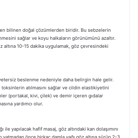
ı en bilinen doğal çözümlerden biridir. Bu sebzelerin
enmesini sağlar ve koyu halkaların görünümünü azaltır.
göz altına 10-15 dakika uygulamak, göz çevresindeki
yetersiz beslenme nedeniyle daha belirgin hale gelir.
toksinlerin atılmasını sağlar ve cildin elastikiyetini
ler (portakal, kivi, çilek) ve demir içeren gıdalar
masına yardımcı olur.
 ile yapılacak hafif masaj, göz altındaki kan dolaşımını
am yatmadan önce birkaç damla yağı göz altına sürüp 2-3