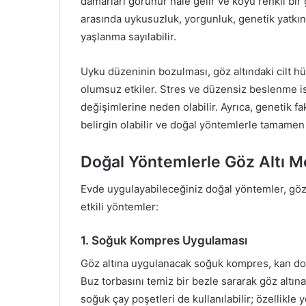
damarları görünür hale gelir ve koyu renkli bi
arasında uykusuzluk, yorgunluk, genetik yatkınl
yaşlanma sayılabilir.
Uyku düzeninin bozulması, göz altındaki cilt h
olumsuz etkiler. Stres ve düzensiz beslenme ise
değişimlerine neden olabilir. Ayrıca, genetik fa
belirgin olabilir ve doğal yöntemlerle tamamen 
Doğal Yöntemlerle Göz Altı Mo
Evde uygulayabileceğiniz doğal yöntemler, göz alt
etkili yöntemler:
1. Soğuk Kompres Uygulaması
Göz altına uygulanacak soğuk kompres, kan dol
Buz torbasını temiz bir bezle sararak göz altına
soğuk çay poşetleri de kullanılabilir; özellikle 