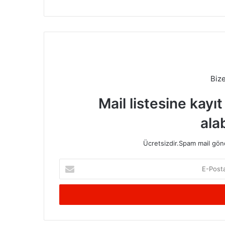
Biz
Mail listesine kayı
alab
Ücretsizdir.Spam mail gönde
E-
Posta
adresinizi
giriniz