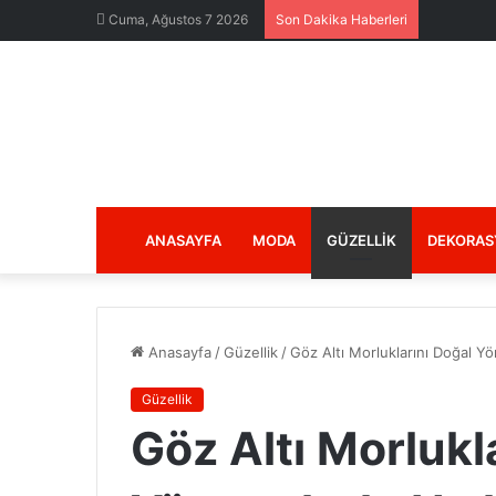
Cuma, Ağustos 7 2026
Son Dakika Haberleri
ANASAYFA
MODA
GÜZELLIK
DEKORAS
Anasayfa
/
Güzellik
/
Göz Altı Morluklarını Doğal Y
Güzellik
Göz Altı Morlukl