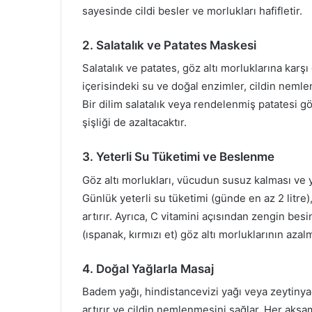
sayesinde cildi besler ve morlukları hafifletir.
2. Salatalık ve Patates Maskesi
Salatalık ve patates, göz altı morluklarına karş
içerisindeki su ve doğal enzimler, cildin neml
Bir dilim salatalık veya rendelenmiş patatesi 
şişliği de azaltacaktır.
3. Yeterli Su Tüketimi ve Beslenme
Göz altı morlukları, vücudun susuz kalması ve 
Günlük yeterli su tüketimi (günde en az 2 litre), 
artırır. Ayrıca, C vitamini açısından zengin besin
(ıspanak, kırmızı et) göz altı morluklarının azal
4. Doğal Yağlarla Masaj
Badem yağı, hindistancevizi yağı veya zeytinyağı
artırır ve cildin nemlenmesini sağlar. Her akş