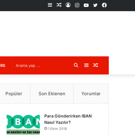
Kenar
Rastgele
Kayıt
Instagram
YouTube
X
Facebook
Bölmesi
Makale
Ol
Arama
Kenar
Rastgele
URS
yap
Bölmesi
Makale
Popüler
Son Eklenen
Yorumlar
...
Para Gönderirken IBAN
Nasıl Yazılır?
1 Ekim 2018