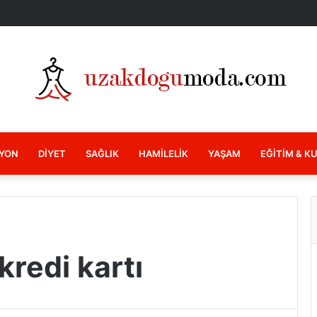
YON
DIYET
SAĞLIK
HAMILELIK
YAŞAM
EĞITIM & K
kredi kartı