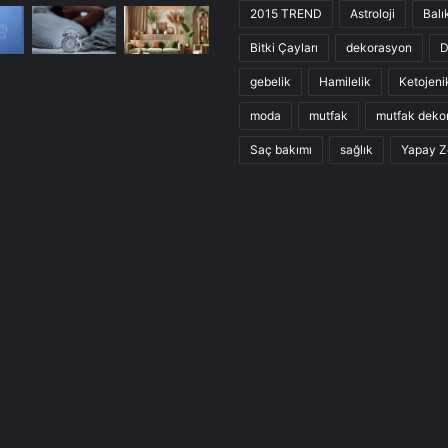
2015 TREND
Astroloji
Balı
Bitki Çayları
dekorasyon
D
gebelik
Hamilelik
Ketojeni
moda
mutfak
mutfak deko
Saç bakımı
sağlık
Yapay Z