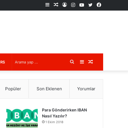
Kenar
Rastgele
Kayıt
Instagram
YouTube
X
Facebook
Bölmesi
Makale
Ol
Arama
Kenar
Rastgele
URS
yap
Bölmesi
Makale
Popüler
Son Eklenen
Yorumlar
...
Para Gönderirken IBAN
Nasıl Yazılır?
1 Ekim 2018