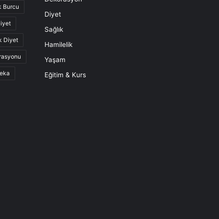
k Burcu
Diyet
iyet
Sağlık
k Diyet
Hamilelik
rasyonu
Yaşam
eka
Eğitim & Kurs