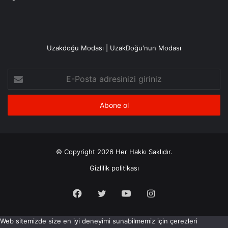
Uzakdoğu Modası | UzakDoğu'nun Modası
E-
Posta
adresinizi
giriniz
© Copyright 2026 Her Hakkı Saklıdır.
Gizlilik politikası
Facebook
X
YouTube
Instagram
Web sitemizde size en iyi deneyimi sunabilmemiz için çerezleri