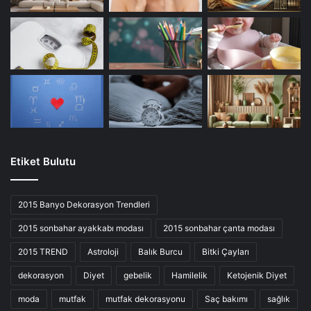
Etiket Bulutu
2015 Banyo Dekorasyon Trendleri
2015 sonbahar ayakkabı modası
2015 sonbahar çanta modası
2015 TREND
Astroloji
Balık Burcu
Bitki Çayları
dekorasyon
Diyet
gebelik
Hamilelik
Ketojenik Diyet
moda
mutfak
mutfak dekorasyonu
Saç bakımı
sağlık