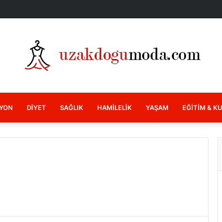
YON
DIYET
SAĞLIK
HAMILELIK
YAŞAM
EĞITIM & K