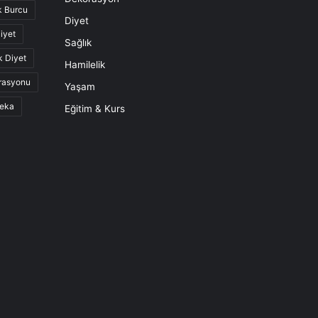
k Burcu
Diyet
iyet
Sağlık
k Diyet
Hamilelik
rasyonu
Yaşam
eka
Eğitim & Kurs