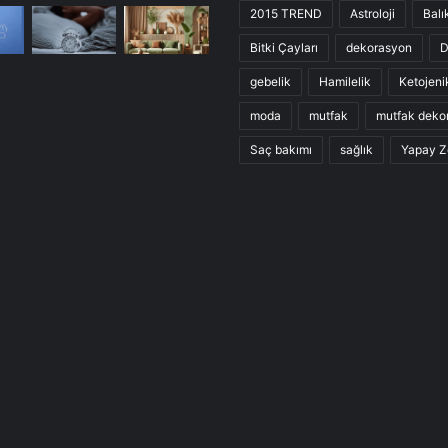
2015 TREND
Astroloji
Balı
Bitki Çayları
dekorasyon
D
gebelik
Hamilelik
Ketojeni
moda
mutfak
mutfak deko
Saç bakımı
sağlık
Yapay Z