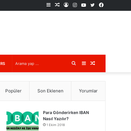
Kenar
Rastgele
Kayıt
Instagram
YouTube
X
Facebook
Bölmesi
Makale
Ol
Arama
Kenar
Rastgele
URS
yap
Bölmesi
Makale
Popüler
Son Eklenen
Yorumlar
...
Para Gönderirken IBAN
Nasıl Yazılır?
1 Ekim 2018