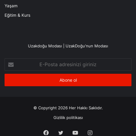
Yaşam
Eğitim & Kurs
Uzakdoğu Modası | UzakDoğu'nun Modası
E-
Posta
adresinizi
giriniz
© Copyright 2026 Her Hakkı Saklıdır.
Gizlilik politikası
Facebook
X
YouTube
Instagram