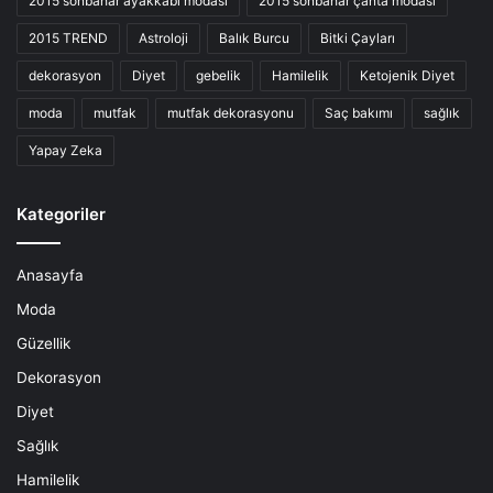
2015 sonbahar ayakkabı modası
2015 sonbahar çanta modası
2015 TREND
Astroloji
Balık Burcu
Bitki Çayları
dekorasyon
Diyet
gebelik
Hamilelik
Ketojenik Diyet
moda
mutfak
mutfak dekorasyonu
Saç bakımı
sağlık
Yapay Zeka
Kategoriler
Anasayfa
Moda
Güzellik
Dekorasyon
Diyet
Sağlık
Hamilelik