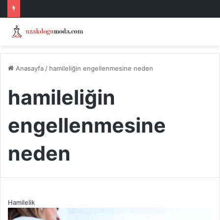
Anasayfa
/
hamileliğin engellenmesine neden
hamileliğin
engellenmesine
neden
Hamilelik