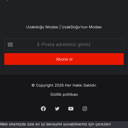
Uzakdoğu Modası | UzakDoğu'nun Modası
E-
Posta
adresinizi
giriniz
© Copyright 2026 Her Hakkı Saklıdır.
Gizlilik politikası
Facebook
X
YouTube
Instagram
Web sitemizde size en iyi deneyimi sunabilmemiz için çerezleri