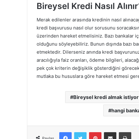
Bireysel Kredi Nasıl Alınır
Merak edilenler arasında kredinin nasıl alınac
kredi başvurusu nasıl olur sorusunu soracaksın
üzerinden hareket etmelisiniz. Bazı bankalar i
olduğunu söyleyebiliriz. Bunun dışında bazı b
etmektedir. Dilerseniz anında kredi başvurunuz i
aracılığıyla faiz oranları, ödeme bilgileri, alaca
pek çok kriterin değişiklik gösterdiğini görece
mutlaka bu hususlara göre hareket etmesi gere
Bireysel kredi almak istiyo
hangi banka
Facebook
X
Pinterest
E-Posta ile paylaş
Yazd
Paylaş