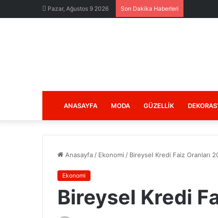
Pazar, Ağustos 9 2026
Son Dakika Haberleri
ANASAYFA
MODA
GÜZELLIK
DEKORAS
Anasayfa
/
Ekonomi
/
Bireysel Kredi Faiz Oranları 2
Ekonomi
Bireysel Kredi F