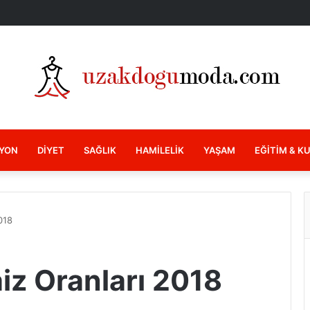
YON
DIYET
SAĞLIK
HAMILELIK
YAŞAM
EĞITIM & K
018
aiz Oranları 2018