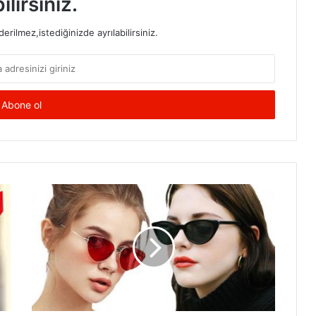
ilirsiniz.
rilmez,istediğinizde ayrılabilirsiniz.
2018’in
Modası
Olan
Güneş
Gözlükleri