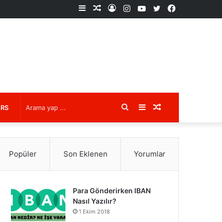
Kenar
Rastgele
Kayıt
Instagram
YouTube
X
Facebook
Bölmesi
Makale
Ol
Arama
Kenar
Rastgele
URS
yap
Bölmesi
Makale
Popüler
Son Eklenen
Yorumlar
...
Para Gönderirken IBAN
Nasıl Yazılır?
1 Ekim 2018