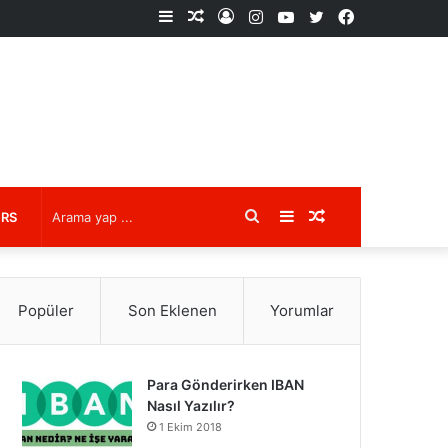
Kenar
Rastgele
Kayıt
Instagram
YouTube
X
Facebook
Bölmesi
Makale
Ol
Arama
Kenar
Rastgele
URS
yap
Bölmesi
Makale
Popüler
Son Eklenen
Yorumlar
...
Para Gönderirken IBAN
Nasıl Yazılır?
1 Ekim 2018