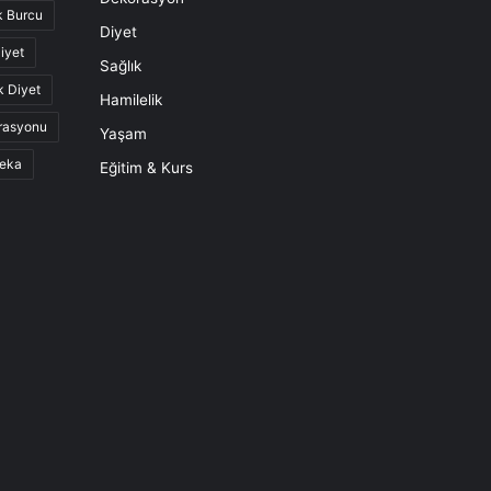
k Burcu
Diyet
iyet
Sağlık
k Diyet
Hamilelik
rasyonu
Yaşam
eka
Eğitim & Kurs