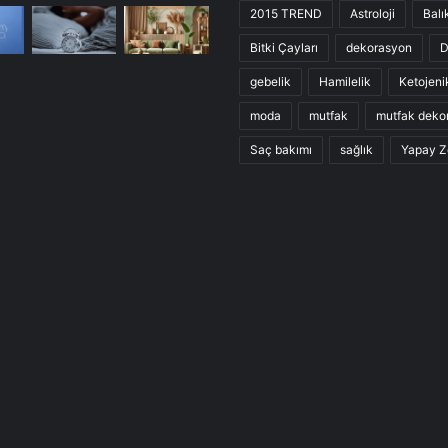
2015 TREND
Astroloji
Balı
Bitki Çayları
dekorasyon
D
gebelik
Hamilelik
Ketojeni
moda
mutfak
mutfak deko
Saç bakımı
sağlık
Yapay Z