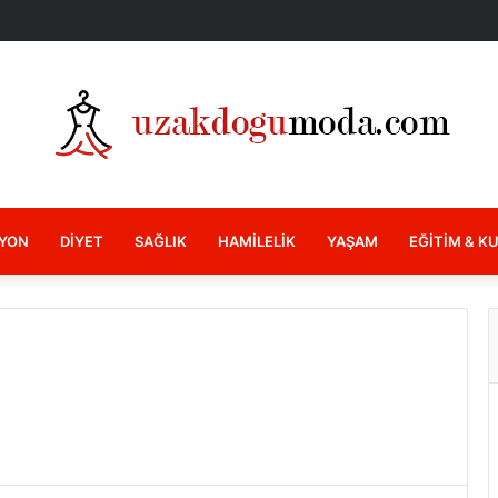
YON
DIYET
SAĞLIK
HAMILELIK
YAŞAM
EĞITIM & K