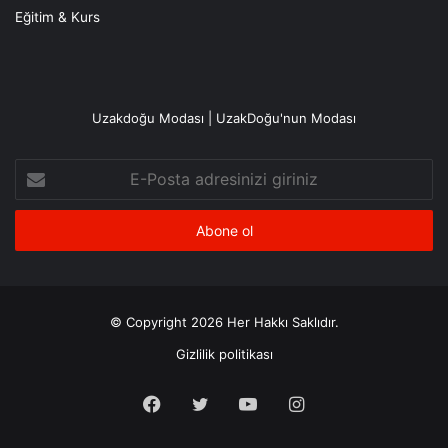
Eğitim & Kurs
Uzakdoğu Modası | UzakDoğu'nun Modası
E-
Posta
adresinizi
giriniz
© Copyright 2026 Her Hakkı Saklıdır.
Gizlilik politikası
Facebook
X
YouTube
Instagram