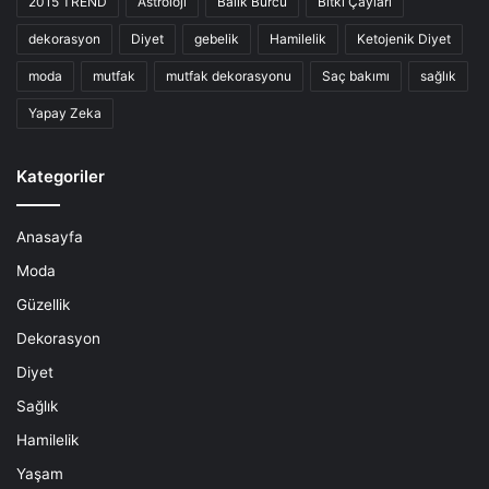
2015 TREND
Astroloji
Balık Burcu
Bitki Çayları
dekorasyon
Diyet
gebelik
Hamilelik
Ketojenik Diyet
moda
mutfak
mutfak dekorasyonu
Saç bakımı
sağlık
Yapay Zeka
Kategoriler
Anasayfa
Moda
Güzellik
Dekorasyon
Diyet
Sağlık
Hamilelik
Yaşam