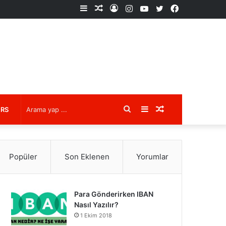
Kenar
Rastgele
Kayıt
Instagram
YouTube
X
Facebook
Bölmesi
Makale
Ol
Arama
Kenar
Rastgele
URS
yap
Bölmesi
Makale
Popüler
Son Eklenen
Yorumlar
...
Para Gönderirken IBAN
Nasıl Yazılır?
1 Ekim 2018