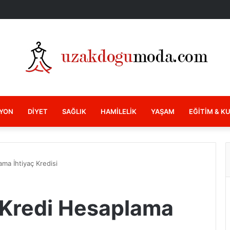
YON
DIYET
SAĞLIK
HAMILELIK
YAŞAM
EĞITIM & K
ma İhtiyaç Kredisi
 Kredi Hesaplama