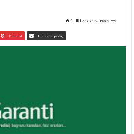
9
1 dakika okuma süresi
Pinterest
E-Posta ile paylaş