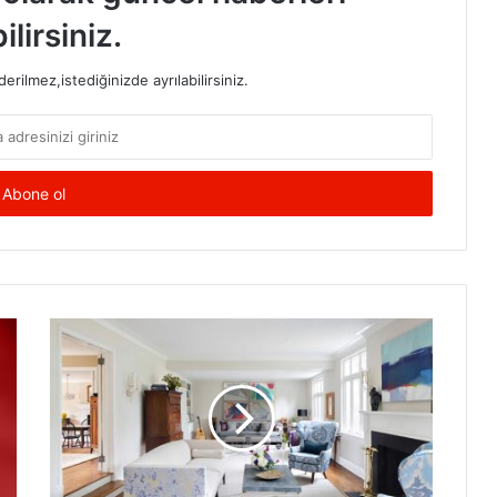
ilirsiniz.
rilmez,istediğinizde ayrılabilirsiniz.
Salonları
Büyük
Gösterecek
Dekorasyon
Önerileri