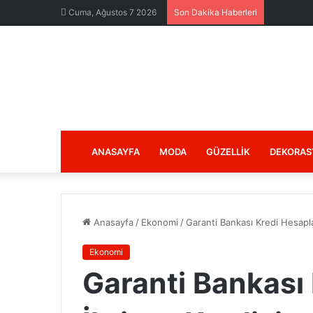
Cuma, Ağustos 7 2026
Son Dakika Haberleri
ANASAYFA
MODA
GÜZELLIK
DEKORAS
Anasayfa
/
Ekonomi
/
Garanti Bankası Kredi Hesapla
Ekonomi
Garanti Bankası