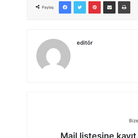
Facebook
X
Pinterest
E-Posta ile paylaş
Yazd
Paylaş
editör
Biz
Mail listesine kayı