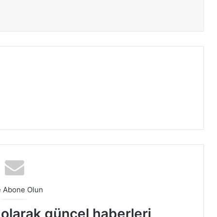
ır
e Abone Olun
t olarak güncel haberleri