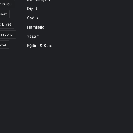
k Burcu
Diyet
iyet
Sağlık
k Diyet
Hamilelik
rasyonu
Yaşam
eka
Eğitim & Kurs