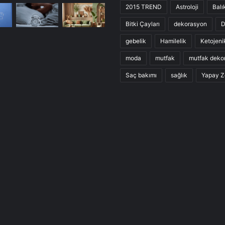
2015 TREND
Astroloji
Balı
Bitki Çayları
dekorasyon
D
gebelik
Hamilelik
Ketojeni
moda
mutfak
mutfak deko
Saç bakımı
sağlık
Yapay Z