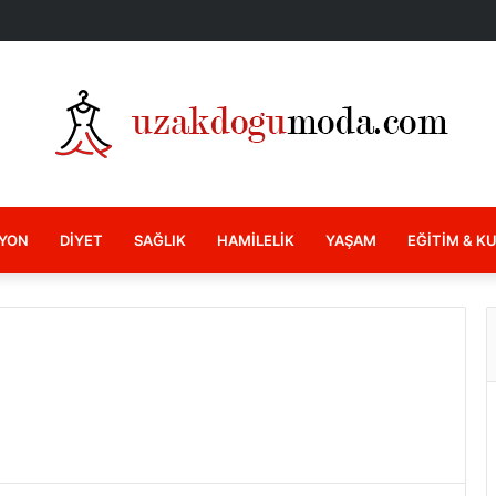
YON
DIYET
SAĞLIK
HAMILELIK
YAŞAM
EĞITIM & K