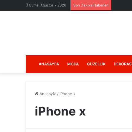
Cuma, Ağustos 7 2026
Son Dakika Haberleri
ANASAYFA
MODA
GÜZELLIK
DEKORAS
Anasayfa
/
iPhone x
iPhone x