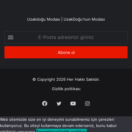
Uzakdoğu Modası | UzakDoğu'nun Modası
E-
Posta
adresinizi
giriniz
© Copyright 2026 Her Hakkı Saklıdır.
Gizlilik politikası
Facebook
X
YouTube
Instagram
Web sitemizde size en iyi deneyimi sunabilmemiz için çerezleri
kullanıyoruz. Bu siteyi kullanmaya devam ederseniz, bunu kabul
ettiğinizi varsayarız.
Tamam
Hayır
Gizlilik politikası