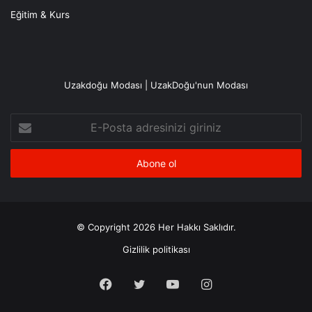
Eğitim & Kurs
Uzakdoğu Modası | UzakDoğu'nun Modası
E-
Posta
adresinizi
giriniz
© Copyright 2026 Her Hakkı Saklıdır.
Gizlilik politikası
Facebook
X
YouTube
Instagram