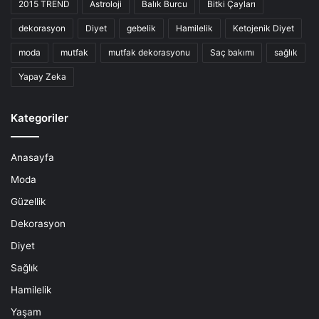
2015 TREND
Astroloji
Balık Burcu
Bitki Çayları
dekorasyon
Diyet
gebelik
Hamilelik
Ketojenik Diyet
moda
mutfak
mutfak dekorasyonu
Saç bakımı
sağlık
Yapay Zeka
Kategoriler
Anasayfa
Moda
Güzellik
Dekorasyon
Diyet
Sağlık
Hamilelik
Yaşam