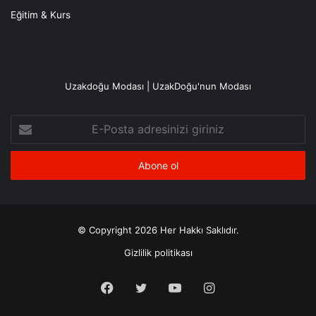
Eğitim & Kurs
Uzakdoğu Modası | UzakDoğu'nun Modası
E-
Posta
adresinizi
giriniz
© Copyright 2026 Her Hakkı Saklıdır.
Gizlilik politikası
Facebook
X
YouTube
Instagram