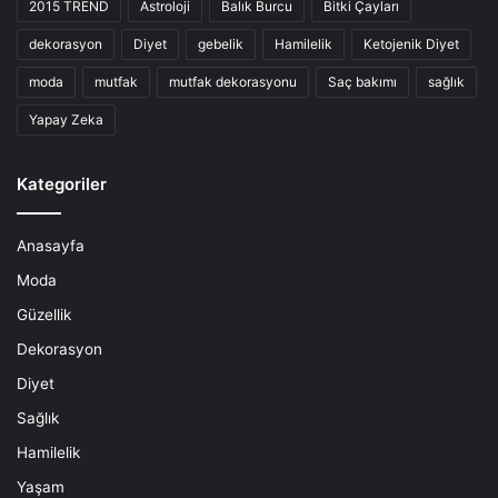
2015 TREND
Astroloji
Balık Burcu
Bitki Çayları
dekorasyon
Diyet
gebelik
Hamilelik
Ketojenik Diyet
moda
mutfak
mutfak dekorasyonu
Saç bakımı
sağlık
Yapay Zeka
Kategoriler
Anasayfa
Moda
Güzellik
Dekorasyon
Diyet
Sağlık
Hamilelik
Yaşam