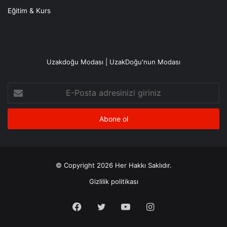
Eğitim & Kurs
Uzakdoğu Modası | UzakDoğu'nun Modası
E-
Posta
adresinizi
giriniz
© Copyright 2026 Her Hakkı Saklıdır.
Gizlilik politikası
Facebook
X
YouTube
Instagram