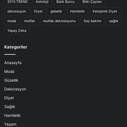
2015 TREND
Astroloji
Balık Burcu
Bitki Çayları
dekorasyon
Diyet
gebelik
Hamilelik
Ketojenik Diyet
moda
mutfak
mutfak dekorasyonu
Saç bakımı
sağlık
Yapay Zeka
Kategoriler
Anasayfa
Moda
Güzellik
Dekorasyon
Diyet
Sağlık
Hamilelik
Yaşam